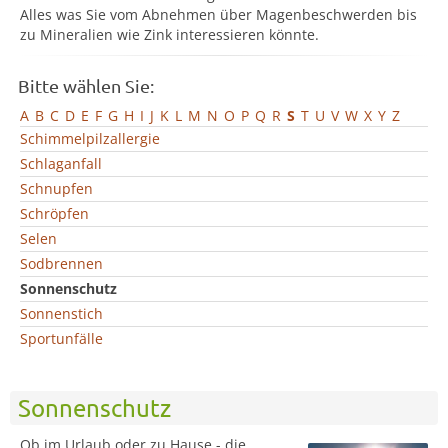
Alles was Sie vom Abnehmen über Magenbeschwerden bis
zu Mineralien wie Zink interessieren könnte.
Bitte wählen Sie:
A
B
C
D
E
F
G
H
I
J
K
L
M
N
O
P
Q
R
S
T
U
V
W
X
Y
Z
Schimmelpilzallergie
Schlaganfall
Schnupfen
Schröpfen
Selen
Sodbrennen
Sonnenschutz
Sonnenstich
Sportunfälle
Sonnenschutz
Ob im Urlaub oder zu Hause - die