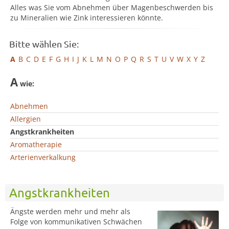
Alles was Sie vom Abnehmen über Magenbeschwerden bis
zu Mineralien wie Zink interessieren könnte.
Bitte wählen Sie:
A
B
C
D
E
F
G
H
I
J
K
L
M
N
O
P
Q
R
S
T
U
V
W
X
Y
Z
A
wie:
Abnehmen
Allergien
Angstkrankheiten
Aromatherapie
Arterienverkalkung
Angstkrankheiten
Ängste werden mehr und mehr als
Folge von kommunikativen Schwächen